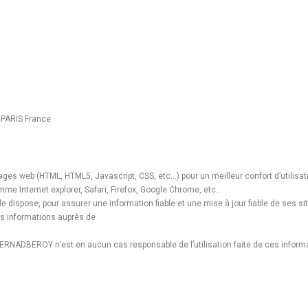
 PARIS France
gages web (HTML, HTML5, Javascript, CSS, etc…) pour un meilleur confort d’utilisa
 Internet explorer, Safari, Firefox, Google Chrome, etc…
pose, pour assurer une information fiable et une mise à jour fiable de ses sit
des informations auprès de
e. BERNADBEROY n’est en aucun cas responsable de l’utilisation faite de ces informa