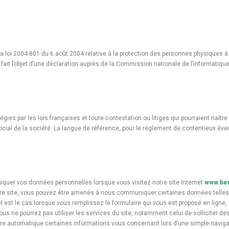
la loi 2004-801 du 6 août 2004 relative à la protection des personnes physiques 
 a fait l’objet d’une déclaration auprès de la Commission nationale de l’informatique
égies par les lois françaises et toute contestation ou litiges qui pourraient naître 
al de la société. La langue de référence, pour le règlement de contentieux évent
quer vos données personnelles lorsque vous visitez notre site Internet
www.ber
otre site, vous pouvez être amenés à nous communiquer certaines données telles q
l est le cas lorsque vous remplissez le formulaire qui vous est proposé en ligne,
us ne pourrez pas utiliser les services du site, notamment celui de solliciter de
ière automatique certaines informations vous concernant lors d’une simple naviga