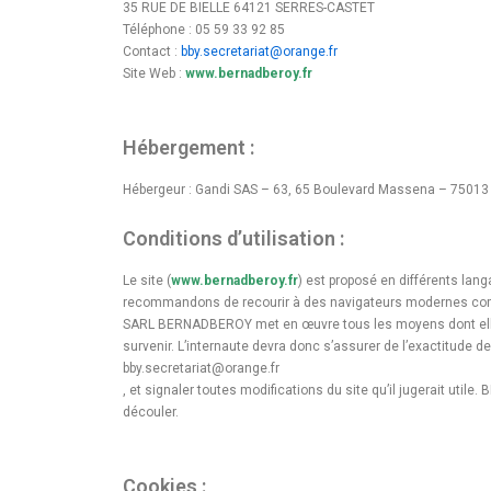
35 RUE DE BIELLE 64121 SERRES-CASTET
Téléphone : 05 59 33 92 85
Contact :
bby.secretariat@orange.fr
Site Web :
www.bernadberoy.fr
Hébergement :
Hébergeur : Gandi SAS – 63, 65 Boulevard Massena – 75013
Conditions d’utilisation :
Le site (
www.bernadberoy.fr
) est proposé en différents lan
recommandons de recourir à des navigateurs modernes comme
SARL BERNADBEROY met en œuvre tous les moyens dont elle dis
survenir. L’internaute devra donc s’assurer de l’exactitude 
bby.secretariat@orange.fr
, et signaler toutes modifications du site qu’il jugerait util
découler.
Cookies :