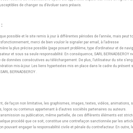
susceptibles de changer ou d’évoluer sans préavis.
:
ue possible et le site remis à jour à différentes périodes de l’année, mais peut 
sfonctionnement, merci de bien vouloir le signaler par email, à l’adresse
ière la plus précise possible (page posant problème, type d’ordinateur et de naviga
’utilisateur et sous sa seule responsabilité. En conséquence, SARL BERNADBEROY
rte de données consécutives au téléchargement. De plus, l’utilisateur du site s’eng
ération mis-à-jour. Les liens hypertextes mis en place dans le cadre du présent s
de, SARL BERNADBEROY .
nt, de façon non limitative, les graphismes, images, textes, vidéos, animations, 
es, logos ou contenus appartenant à d’autres sociétés partenaires ou auteurs.
etransmission ou publication, même partielle, de ces différents éléments est stric
que procédé que ce soit, constitue une contrefaçon sanctionnée par les articles 
n pouvant engager la responsabilité civile et pénale du contrefacteur. En outre, 