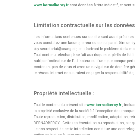
www.bernadberoy.fr
sont données à titre indicatif, et sont 
Limitation contractuelle sur les données 
Les informations contenues sur ce site sont aussi précises q
vous constatez une lacune, erreur ou ce qui parait être un dy
bby.secretariat@orange.fr, en décrivant le problème de la man
Tout contenu téléchargé se fait aux risques et périls de l
subi par l’ordinateur de l’utilisateur ou d’une quelconque pe
contenant pas de virus et avec un navigateur de dernière gén
le réseau Internet ne sauraient engager la responsabilité 
Propriété intellectuelle :
Tout le contenu du présent site
www.bernadberoy.fr
, inclua
la propriété exclusive de la société à l’exception des marqu
Toute reproduction, distribution, modification, adaptation, r
BERNADBEROY . Cette représentation ou reproduction, par quel
Le non-respect de cette interdiction constitue une contrefaço
action en justice à votre encontre.