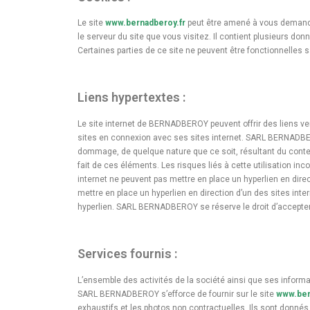
Le site
www.bernadberoy.fr
peut être amené à vous demander
le serveur du site que vous visitez. Il contient plusieurs do
Certaines parties de ce site ne peuvent être fonctionnelles 
Liens hypertextes :
Le site internet de BERNADBEROY peuvent offrir des liens v
sites en connexion avec ses sites internet. SARL BERNADBEROY
dommage, de quelque nature que ce soit, résultant du conten
fait de ces éléments. Les risques liés à cette utilisation inc
internet ne peuvent pas mettre en place un hyperlien en dire
mettre en place un hyperlien en direction d’un des sites int
hyperlien. SARL BERNADBEROY se réserve le droit d’accepter o
Services fournis :
L’ensemble des activités de la société ainsi que ses informa
SARL BERNADBEROY s’efforce de fournir sur le site
www.ber
exhaustifs et les photos non contractuelles. Ils sont donnés 