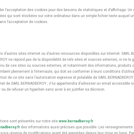
 l’acceptation des cookies pour des besoins de statistiques et d’affichage. Un 
nnées qui sont stockées sur votre ordinateur dans un simple fichier texte auquel u
sans l’acceptation de cookies.
ers d’autres sites internet ou d’autres ressources disponibles sur Internet. SA
 ne répond pas de la disponibilité de tels sites et sources externes, ni ne la ga
u de ces sites ou sources externes, et notamment des informations, produits ou 
ombent pleinement à l’internaute, qui doit se conformer à leurs conditions d’utilisa
ction de ce site sans l’autorisation expresse et préalable de SARL BERNADBEROY . 
ernet de SARL BERNADBEROY , il lui appartiendra d’adresser un email accessible s
u de refuser un hyperlien sans avoir à en justifier sa décision.
tions sont présentés sur notre site
www.bernadberoy.fr
.
nadberoy.fr
des informations aussi précises que possible. Les renseignements fi
sous réserve de modifications ayant été apportées depuis leur mise en ligne. Par 