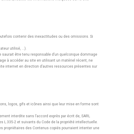
toutefois contenir des inexactitudes ou des omissions. Si
teur utilisé, …).
 ne saurait être tenu responsable d’un quelconque dommage
age à accéder au site en utilisant un matériel récent, ne
ite internet en direction d’autres ressources présentes sur
sons, logos, gifs et icônes ainsi que leur mise en forme sont
tement interdite sans l’accord exprès par écrit de, SARL
L.335-2 et suivants du Code de la propriété intellectuelle.
les propriétaires des Contenus copiés pourraient intenter une