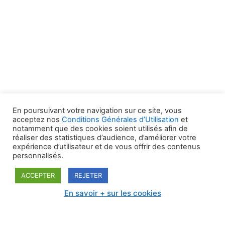
En poursuivant votre navigation sur ce site, vous
acceptez nos
Conditions Générales d’Utilisation
et
notamment que des cookies soient utilisés afin de
réaliser des statistiques d’audience, d’améliorer votre
expérience d’utilisateur et de vous offrir des contenus
personnalisés.
Mentions légales
Politique de cookies
ACCEPTER
REJETER
Nous contacter
En savoir + sur les cookies
@2021 BERNADBEROY INGENIERIE | Powered by
WordPress | Thème by Neve